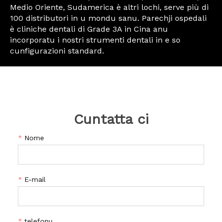
Medio Oriente, Sudamerica è altri lochi, serve più di
100 distributori in u mondu sanu. Parechji ospedali
è cliniche dentali di Grade 3A in Cina anu
incorporatu i nostri strumenti dentali in e so
cunfigurazioni standard.
Cuntatta ci
*
Nome
*
E-mail
*
telefonu